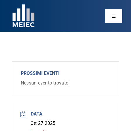
Salta
al
contenuto
Home
Chi siamo
PROSSIMI EVENTI
Mission
Nessun evento trovato!
Analisi
DATA
Eventi
Ott 27 2025